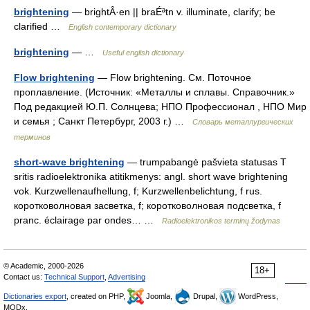
brightening
— brightÂ·en || braÉªtn v. illuminate, clarify; be
clarified …
English contemporary dictionary
brightening
— …
Useful english dictionary
Flow brightening
— Flow brightening. См. Поточное
проплавление. (Источник: «Металлы и сплавы. Справочник.»
Под редакцией Ю.П. Солнцева; НПО Профессионал , НПО Мир
и семья ; Санкт Петербург, 2003 г.) …
Словарь металлургических
терминов
short-wave brightening
— trumpabangė pašvieta statusas T
sritis radioelektronika atitikmenys: angl. short wave brightening
vok. Kurzwellenaufhellung, f; Kurzwellenbelichtung, f rus.
коротковолновая засветка, f; коротковолновая подсветка, f
pranc. éclairage par ondes… …
Radioelektronikos terminų žodynas
© Academic, 2000-2026
18+
Contact us:
Technical Support
,
Advertising
Dictionaries export
, created on PHP,
Joomla,
Drupal,
WordPress,
MODx.