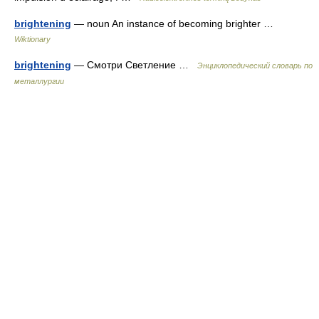
brightening
— noun An instance of becoming brighter …
Wiktionary
brightening
— Смотри Светление …
Энциклопедический словарь по
металлургии