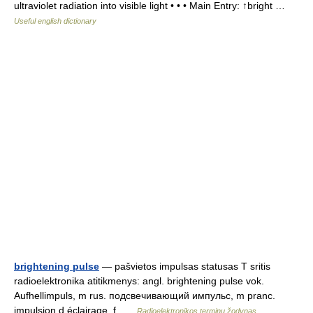
ultraviolet radiation into visible light • • • Main Entry: ↑bright …
Useful english dictionary
brightening pulse
— pašvietos impulsas statusas T sritis
radioelektronika atitikmenys: angl. brightening pulse vok.
Aufhellimpuls, m rus. подсвечивающий импульс, m pranc.
impulsion d éclairage, f …
Radioelektronikos terminų žodynas