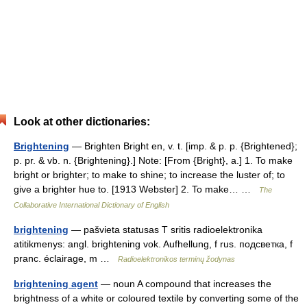
Look at other dictionaries:
Brightening
— Brighten Bright en, v. t. [imp. & p. p. {Brightened};
p. pr. & vb. n. {Brightening}.] Note: [From {Bright}, a.] 1. To make
bright or brighter; to make to shine; to increase the luster of; to
give a brighter hue to. [1913 Webster] 2. To make… …
The
Collaborative International Dictionary of English
brightening
— pašvieta statusas T sritis radioelektronika
atitikmenys: angl. brightening vok. Aufhellung, f rus. подсветка, f
pranc. éclairage, m …
Radioelektronikos terminų žodynas
brightening agent
— noun A compound that increases the
brightness of a white or coloured textile by converting some of the